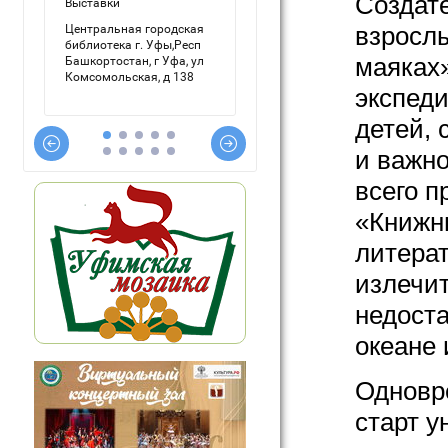
Создате
взрослы
маяках»
экспед
детей, 
и важн
всего п
«Книжн
литерат
излечи
недоста
океане
Одновр
старт у