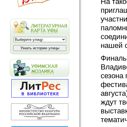
На так
приглаш
участни
паломни
соедини
нашей 
Финаль
Владиво
сезона
фестива
августа
ждут тв
выставк
тематич