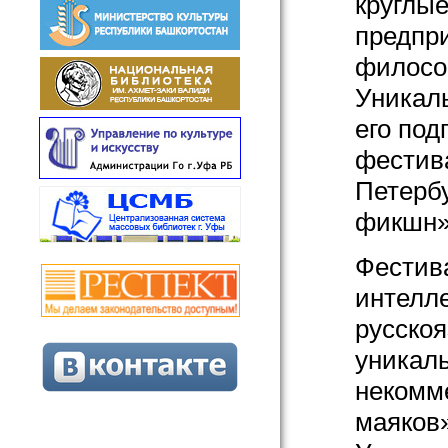
круглые
предпр
филосо
Уникаль
его под
фестив
Петербу
фикшн»
Фестив
интелл
русскоя
уникал
некомм
маяков»