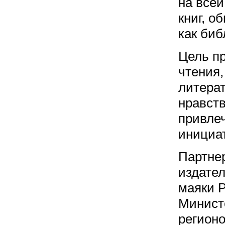
на всей
книг, о
как биб
Цель п
чтения,
литера
нравств
привлеч
инициа
Партне
издате
маяки Р
Минист
регион