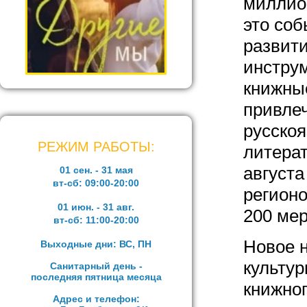
миллио
это со
развити
инструм
книжны
привле
русскоя
РЕЖИМ РАБОТЫ:
литерат
августа
01 сен. - 31 мая
вт-сб:
09:00-20:00
регионо
01 июн. - 31 авг.
200 ме
вт-сб:
11:00-20:00
Новое 
Выходные дни: ВС, ПН
культур
Санитарный день -
последняя пятница месяца
книжно
Адрес и телефон: