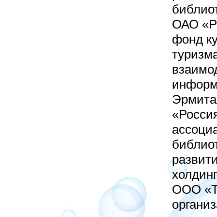
библиот
ОАО «Р
фонд к
туризма
взаимо
информ
Эрмита
«Россия
ассоци
библиот
развити
холдин
ООО «Ту
организ