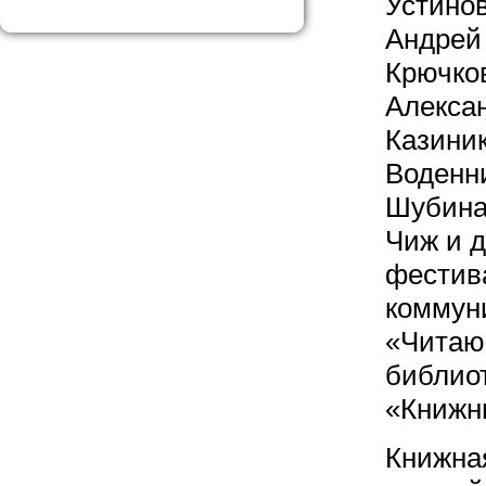
Устино
Андрей
Крючков
Алекса
Казиник
Воденн
Шубина;
Чиж и д
фестив
коммун
«Читаю
библио
«Книжн
Книжна