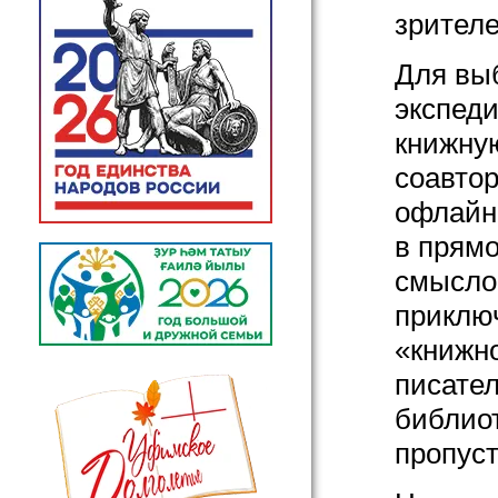
зрителе
Для вы
экспед
книжную
соавтор
офлайн 
в прям
смыслов
приклю
«книжно
писател
библиот
пропуст