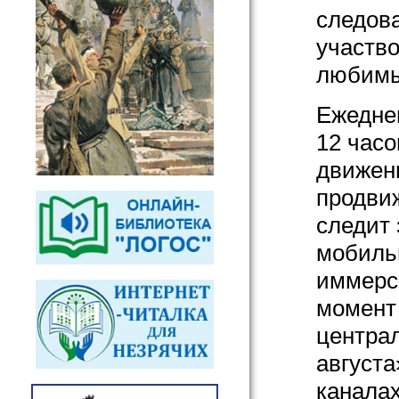
следова
участво
любимы
Ежедне
12 часо
движен
продвиж
следит 
мобиль
иммерс
момент
центра
августа
канала