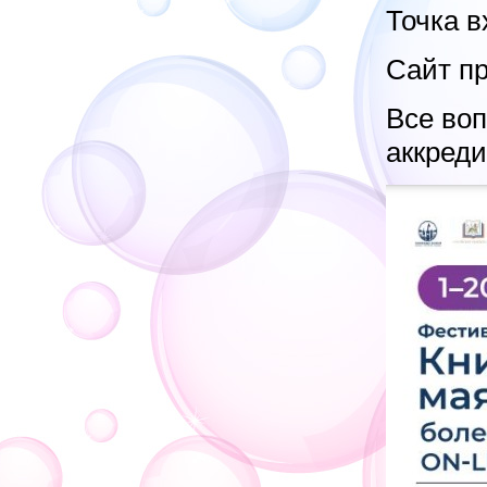
Точка 
Сайт п
Все во
аккред