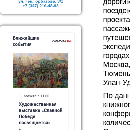
дороги»
ул. Ген.Горбатова, 3/1
+7 (347)
216-48-93
поезде»
проекта
пассажи
путешес
экспеди
городах
Москва,
Тюмень,
Улан-Уд
По дан
книжно
конфере
количе