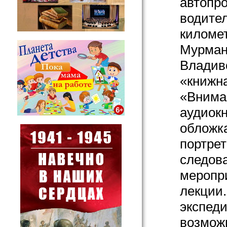
автопро
водител
километ
Мурман
Владиво
«книжн
«Вниман
аудиок
обложка
портрет
следов
меропри
лекции.
экспеди
возможн