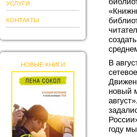
библио
УСЛУГИ
«Книжн
библиот
КОНТАКТЫ
читател
создать
среднем
В авгус
НОВЫЕ КНИГИ
сетево
Движен
новый 
август»
задали
России»
году мы