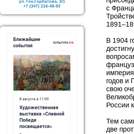
присоед
ул. Ген.Горбатова, 3/1
+7 (347)
216-48-93
с Франц
Тройств
1891–189
В 1904 
достигн
вопроса
француз
империя
годов и 
свою оче
Великоб
России к
Тем сам
две прот