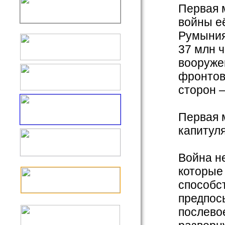
Первая 
войны е
Румыния
37 млн 
вооруже
фронтов 
сторон –
Первая 
капитул
Война не
которые 
способс
предпос
послево