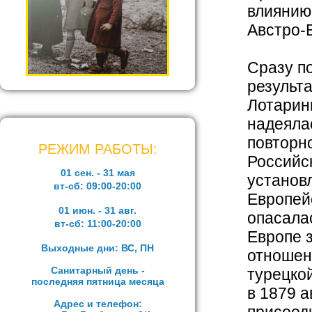
влиянию
Австро-
Сразу п
результ
Лотарин
надеяла
повторн
РЕЖИМ РАБОТЫ:
Российс
01 сен. - 31 мая
установ
вт-сб:
09:00-20:00
Европей
01 июн. - 31 авг.
опасала
вт-сб:
11:00-20:00
Европе 
Выходные дни: ВС, ПН
отношен
Санитарный день -
турецко
последняя пятница месяца
в 1879 а
Адрес и телефон: