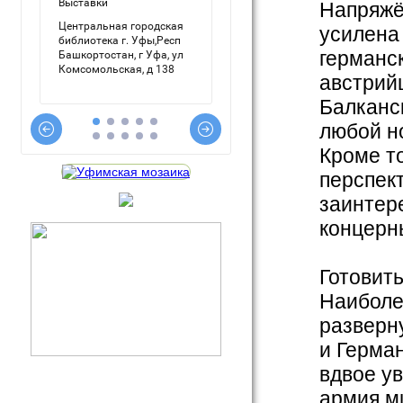
Напряжё
усилена
германс
австрий
Балканс
любой н
Кроме т
перспек
заинтер
концерн
Готовить
Наиболе
разверн
и Герман
вдвое у
армия м