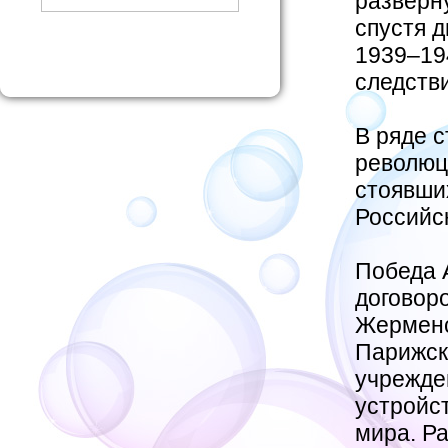
разверн
спустя 
1939–19
следств
В ряде 
революц
стоявши
Российс
Победа 
договоро
Жерменс
Парижск
учрежде
устройс
мира. Р