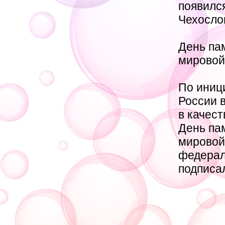
появился
Чехосло
День па
мировой 
По иниц
России 
в качес
День па
мировой
федерал
подписал