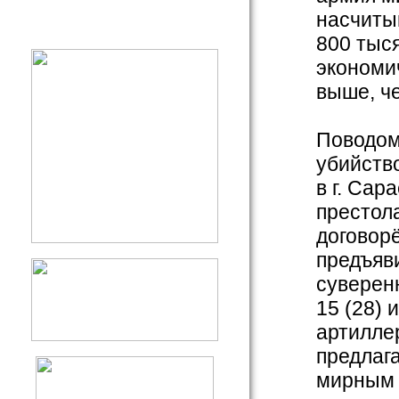
насчиты
800 тыся
экономи
выше, ч
Поводом
убийств
в г. Сар
престол
договор
предъяв
суверенн
15 (28) 
артилле
предлаг
мирным 