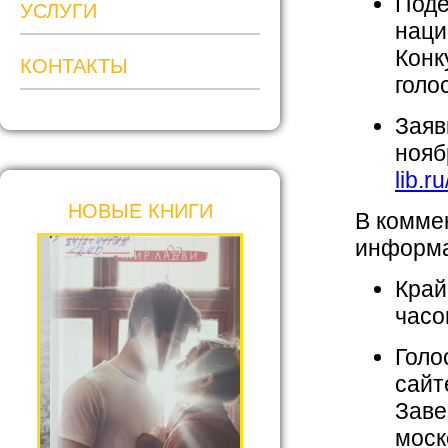
Поде
УСЛУГИ
наци
Конк
КОНТАКТЫ
голо
Заяв
нояб
lib.r
НОВЫЕ КНИГИ
В комме
информа
Край
часо
Голо
сайт
Заве
моск