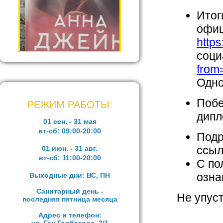
Итог
офиц
https
соци
from
Одно
Побе
РЕЖИМ РАБОТЫ:
дипл
01 сен. - 31 мая
вт-сб:
09:00-20:00
Подр
ссы
01 июн. - 31 авг.
вт-сб:
11:00-20:00
С по
озна
Выходные дни: ВС, ПН
Санитарный день -
Не упус
последняя пятница месяца
Адрес и телефон: