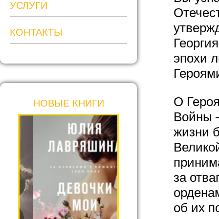
УСЛУГИ
Отечест
утверж
КОНТАКТЫ
Георгия
эпохи 
Героями
О Героя
НОВЫЕ КНИГИ
Войны –
жизни б
Великой
принима
за отв
ордена
об их п