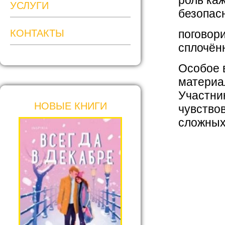
роль ка
УСЛУГИ
безопас
КОНТАКТЫ
поговор
сплочён
Особое 
материа
Участни
НОВЫЕ КНИГИ
чувствов
сложных