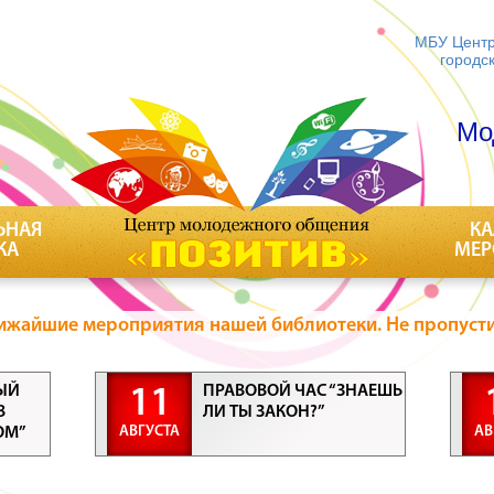
МБУ Центр
городс
Мо
ЬНАЯ
КА
КА
МЕР
ижайшие мероприятия нашей библиотеки. Не пропусти
ЫЙ
ПРАВОВОЙ ЧАС “ЗНАЕШЬ
11
В
ЛИ ТЫ ЗАКОН?”
АВГУСТА
АВ
ОМ”