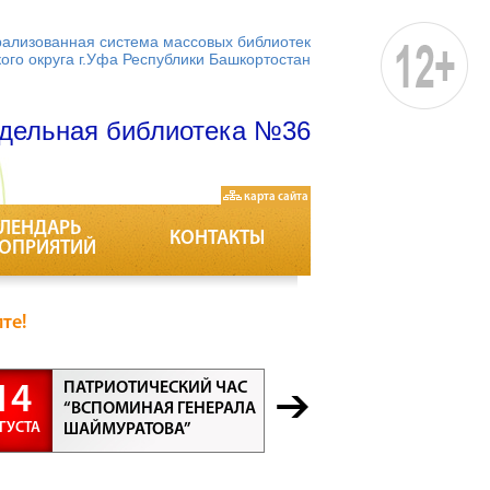
ализованная система массовых библиотек
кого округа г.Уфа Республики Башкортостан
дельная библиотека №36
карта сайта
ЛЕНДАРЬ
КОНТАКТЫ
ОПРИЯТИЙ
те!
ПАТРИОТИЧЕСКИЙ ЧАС
БЕСЕДА “
14
21
“ВСПОМИНАЯ ГЕНЕРАЛА
ПРОФЕСС
ГУСТА
АВГУСТА
ШАЙМУРАТОВА”
ВСЕ ПРО
ВАЖНЫ”