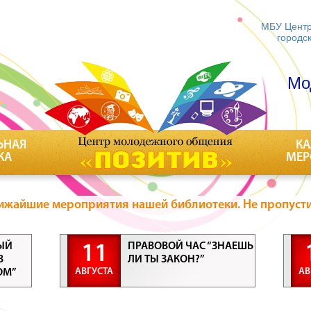
МБУ Центр
городс
Мо
ЬНАЯ
КА
КА
МЕР
ижайшие мероприятия нашей библиотеки. Не пропусти
ЫЙ
ПРАВОВОЙ ЧАС “ЗНАЕШЬ
11
В
ЛИ ТЫ ЗАКОН?”
АВГУСТА
АВ
ОМ”