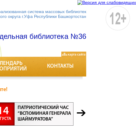
ализованная система массовых библиотек
кого округа г.Уфа Республики Башкортостан
дельная библиотека №36
карта сайта
ЛЕНДАРЬ
КОНТАКТЫ
ОПРИЯТИЙ
те!
ПАТРИОТИЧЕСКИЙ ЧАС
БЕСЕДА “
14
21
“ВСПОМИНАЯ ГЕНЕРАЛА
ПРОФЕСС
ГУСТА
АВГУСТА
ШАЙМУРАТОВА”
ВСЕ ПРО
ВАЖНЫ”