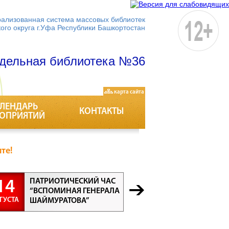
ализованная система массовых библиотек
кого округа г.Уфа Республики Башкортостан
дельная библиотека №36
карта сайта
ЛЕНДАРЬ
КОНТАКТЫ
ОПРИЯТИЙ
те!
ПАТРИОТИЧЕСКИЙ ЧАС
БЕСЕДА “
14
21
“ВСПОМИНАЯ ГЕНЕРАЛА
ПРОФЕСС
ГУСТА
АВГУСТА
ШАЙМУРАТОВА”
ВСЕ ПРО
ВАЖНЫ”