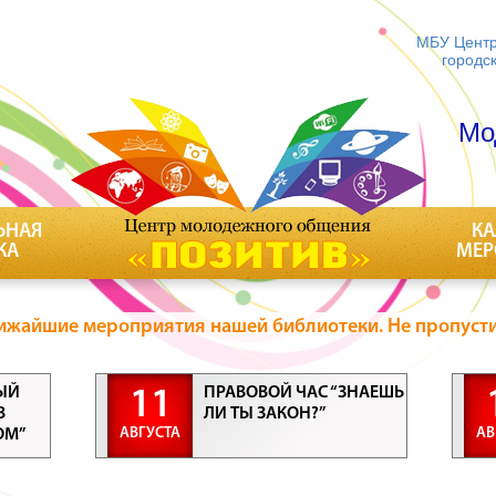
МБУ Центр
городс
Мо
ЬНАЯ
КА
КА
МЕР
ижайшие мероприятия нашей библиотеки. Не пропусти
ЫЙ
ПРАВОВОЙ ЧАС “ЗНАЕШЬ
11
В
ЛИ ТЫ ЗАКОН?”
АВГУСТА
АВ
ОМ”