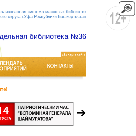
ализованная система массовых библиотек
кого округа г.Уфа Республики Башкортостан
дельная библиотека №36
карта сайта
ЛЕНДАРЬ
КОНТАКТЫ
ОПРИЯТИЙ
те!
ПАТРИОТИЧЕСКИЙ ЧАС
БЕСЕДА “
14
21
“ВСПОМИНАЯ ГЕНЕРАЛА
ПРОФЕСС
ГУСТА
АВГУСТА
ШАЙМУРАТОВА”
ВСЕ ПРО
ВАЖНЫ”