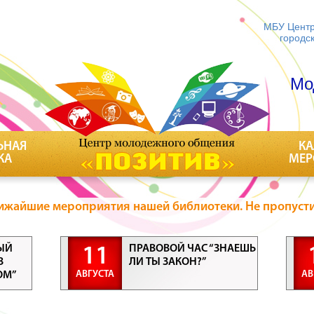
МБУ Центр
городс
Мо
ЬНАЯ
КА
КА
МЕР
ижайшие мероприятия нашей библиотеки. Не пропусти
ЫЙ
ПРАВОВОЙ ЧАС “ЗНАЕШЬ
11
В
ЛИ ТЫ ЗАКОН?”
АВГУСТА
АВ
ОМ”