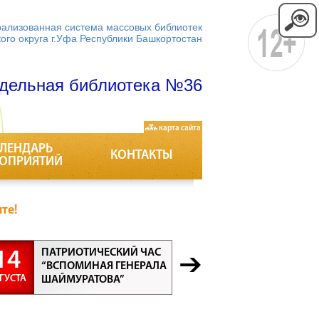
ализованная система массовых библиотек
кого округа г.Уфа Республики Башкортостан
дельная библиотека №36
карта сайта
ЛЕНДАРЬ
КОНТАКТЫ
ОПРИЯТИЙ
те!
ПАТРИОТИЧЕСКИЙ ЧАС
БЕСЕДА “
14
21
“ВСПОМИНАЯ ГЕНЕРАЛА
ПРОФЕСС
ГУСТА
АВГУСТА
ШАЙМУРАТОВА”
ВСЕ ПРО
ВАЖНЫ”