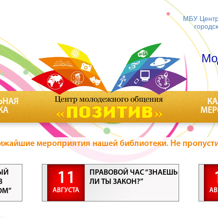
МБУ Центр
городс
Мо
ЬНАЯ
КА
КА
МЕР
ижайшие мероприятия нашей библиотеки. Не пропусти
ЫЙ
ПРАВОВОЙ ЧАС “ЗНАЕШЬ
11
В
ЛИ ТЫ ЗАКОН?”
АВГУСТА
АВ
ОМ”