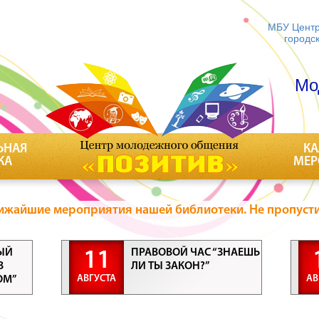
МБУ Центр
городс
Мо
ЬНАЯ
КА
КА
МЕР
ижайшие мероприятия нашей библиотеки. Не пропусти
ЫЙ
ПРАВОВОЙ ЧАС “ЗНАЕШЬ
11
В
ЛИ ТЫ ЗАКОН?”
АВГУСТА
АВ
ОМ”