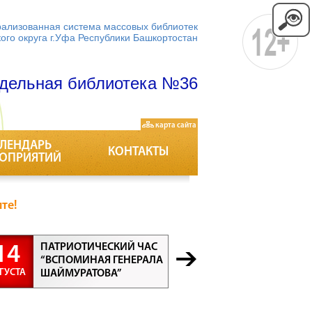
ализованная система массовых библиотек
кого округа г.Уфа Республики Башкортостан
дельная библиотека №36
карта сайта
ЛЕНДАРЬ
КОНТАКТЫ
ОПРИЯТИЙ
те!
ПАТРИОТИЧЕСКИЙ ЧАС
БЕСЕДА “
14
21
“ВСПОМИНАЯ ГЕНЕРАЛА
ПРОФЕСС
ГУСТА
АВГУСТА
ШАЙМУРАТОВА”
ВСЕ ПРО
ВАЖНЫ”