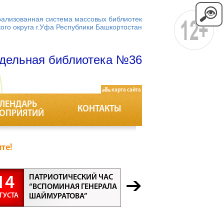
ализованная система массовых библиотек
кого округа г.Уфа Республики Башкортостан
дельная библиотека №36
карта сайта
ЛЕНДАРЬ
КОНТАКТЫ
ОПРИЯТИЙ
те!
ПАТРИОТИЧЕСКИЙ ЧАС
БЕСЕДА “
14
21
“ВСПОМИНАЯ ГЕНЕРАЛА
ПРОФЕСС
ГУСТА
АВГУСТА
ШАЙМУРАТОВА”
ВСЕ ПРО
ВАЖНЫ”