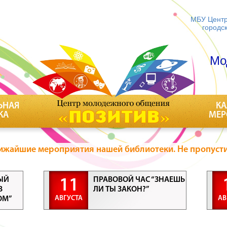
МБУ Центр
городс
Мо
ЬНАЯ
КА
КА
МЕР
ижайшие мероприятия нашей библиотеки. Не пропусти
ЫЙ
ПРАВОВОЙ ЧАС “ЗНАЕШЬ
11
В
ЛИ ТЫ ЗАКОН?”
АВГУСТА
АВ
ОМ”