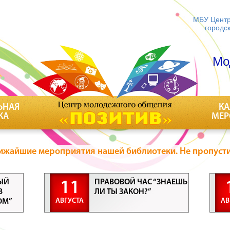
МБУ Центр
городс
Мо
ЬНАЯ
КА
КА
МЕР
ижайшие мероприятия нашей библиотеки. Не пропусти
ЫЙ
ПРАВОВОЙ ЧАС “ЗНАЕШЬ
11
В
ЛИ ТЫ ЗАКОН?”
АВГУСТА
АВ
ОМ”