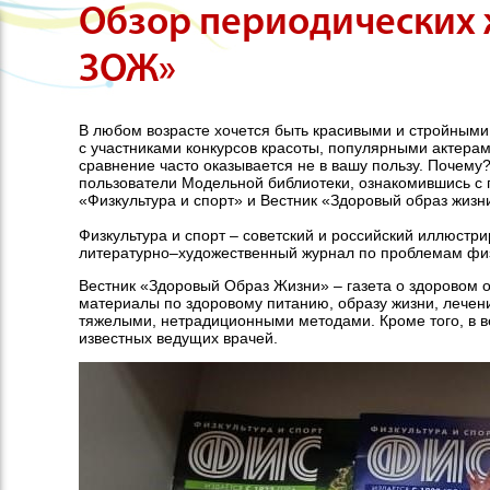
Обзор периодических 
ЗОЖ»
В любом возрасте хочется быть красивыми и стройными.
с участниками конкурсов красоты, популярными актера
сравнение часто оказывается не в вашу пользу. Почему?
пользователи Модельной библиотеки, ознакомившись с
«Физкультура и спорт» и Вестник «Здоровый образ жизн
Физкультура и спорт – советский и российский иллюст
литературно–художественный журнал по проблемам физи
Вестник «Здоровый Образ Жизни» – газета о здоровом о
материалы по здоровому питанию, образу жизни, лечен
тяжелыми, нетрадиционными методами. Кроме того, в в
известных ведущих врачей.