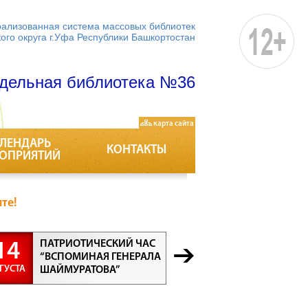
ализованная система массовых библиотек
кого округа г.Уфа Республики Башкортостан
дельная библиотека №36
карта сайта
ЛЕНДАРЬ
КОНТАКТЫ
ОПРИЯТИЙ
те!
ПАТРИОТИЧЕСКИЙ ЧАС
БЕСЕДА “
14
21
“ВСПОМИНАЯ ГЕНЕРАЛА
ПРОФЕСС
ГУСТА
АВГУСТА
ШАЙМУРАТОВА”
ВСЕ ПРО
ВАЖНЫ”