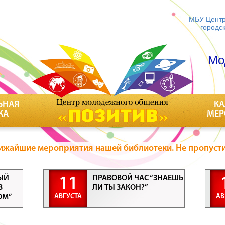
МБУ Центр
городс
Мо
ЬНАЯ
КА
КА
МЕР
ижайшие мероприятия нашей библиотеки. Не пропусти
ЫЙ
ПРАВОВОЙ ЧАС “ЗНАЕШЬ
11
В
ЛИ ТЫ ЗАКОН?”
АВГУСТА
АВ
ОМ”