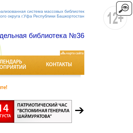
ализованная система массовых библиотек
кого округа г.Уфа Республики Башкортостан
дельная библиотека №36
карта сайта
ЛЕНДАРЬ
КОНТАКТЫ
ОПРИЯТИЙ
те!
ПАТРИОТИЧЕСКИЙ ЧАС
БЕСЕДА “
14
21
“ВСПОМИНАЯ ГЕНЕРАЛА
ПРОФЕСС
ГУСТА
АВГУСТА
ШАЙМУРАТОВА”
ВСЕ ПРО
ВАЖНЫ”