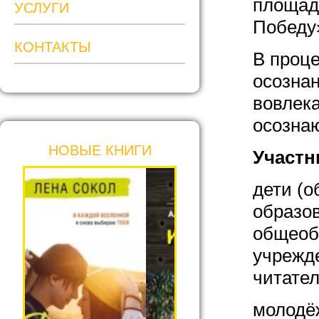
площад
УСЛУГИ
Победу»
КОНТАКТЫ
В проце
осознан
вовлека
осознаю
НОВЫЕ КНИГИ
Участн
дети (
образо
общеоб
учрежд
читател
молодёж