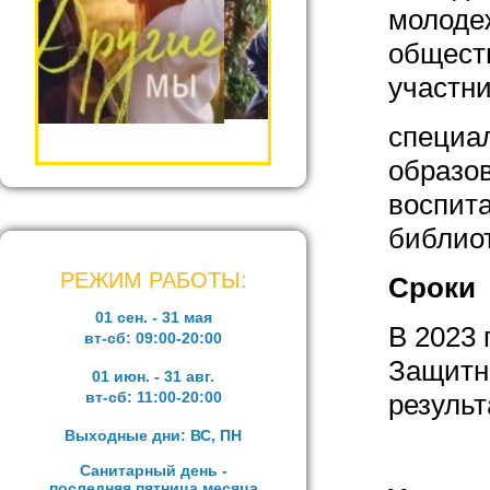
молоде
общест
участни
специа
образов
воспита
библиот
РЕЖИМ РАБОТЫ:
Сроки
01 сен. - 31 мая
В 2023 
вт-сб:
09:00-20:00
Защитни
01 июн. - 31 авг.
вт-сб:
11:00-20:00
результ
Выходные дни: ВС, ПН
Санитарный день -
последняя пятница месяца