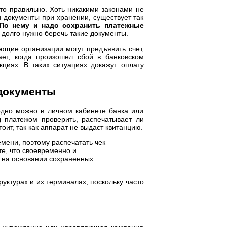
это правильно. Хоть никакими законами не
и документы при хранении, существует так
По нему и надо сохранить платежные
к долго нужно беречь такие документы.
щие организации могут предъявить счет,
ет, когда произошел сбой в банковском
циях. В таких ситуациях докажут оплату
 документы
одно можно в личном кабинете банка или
д платежом проверить, распечатывает ли
оит, так как аппарат не выдаст квитанцию.
мени, поэтому распечатать чек
е, что своевременно и
У на основании сохраненных
уктурах и их терминалах, поскольку часто