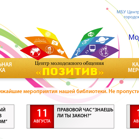
МБУ Центр
городс
Мо
ЬНАЯ
КА
КА
МЕР
ижайшие мероприятия нашей библиотеки. Не пропусти
ЫЙ
ПРАВОВОЙ ЧАС “ЗНАЕШЬ
11
В
ЛИ ТЫ ЗАКОН?”
АВГУСТА
АВ
ОМ”