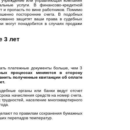
е учреждение или управляющая компания
альные услуги. В финансово-кредитной
т и пропасть по вине работников. Помимо
ершенно посторонние счета. В подобных
рованно защитят ваши права в судебных
и могут понадобится в случаях продажи
 3 лет
ать платежные документы больше, чем 3
ных процессах меняются в сторону
ранить полученные квитанции об оплате
ет.
судебные органы или банки ведут отсчет
 срока начисления средств на номер счета.
х трудностей, население многоквартирного
года.
 делают по правилам сохранения бумажных
ьших перепадов температур.