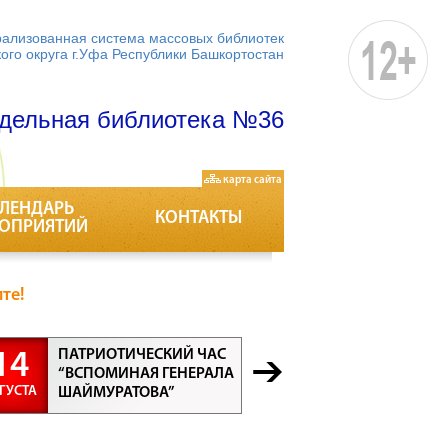
ализованная система массовых библиотек
кого округа г.Уфа Республики Башкортостан
дельная библиотека №36
карта сайта
ЛЕНДАРЬ
КОНТАКТЫ
ОПРИЯТИЙ
те!
ПАТРИОТИЧЕСКИЙ ЧАС
БЕСЕДА “
14
21
“ВСПОМИНАЯ ГЕНЕРАЛА
ПРОФЕСС
ГУСТА
АВГУСТА
ШАЙМУРАТОВА”
ВСЕ ПРО
ВАЖНЫ”