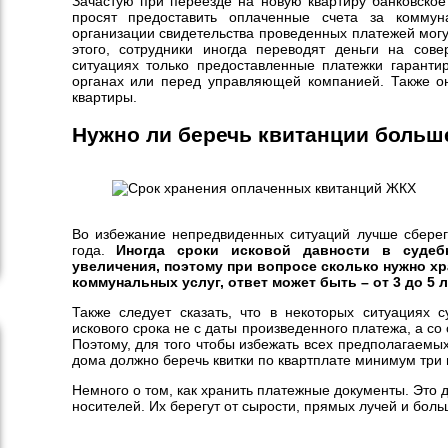
Зачастую при переезде на новую квартиру банковско
просят предоставить оплаченные счета за коммун
организации свидетельства проведенных платежей могу
этого, сотрудники иногда переводят деньги на сов
ситуациях только предоставленные платежки гаранти
органах или перед управляющей компанией. Также он
квартиры.
Нужно ли беречь квитанции больше
Во избежание непредвиденных ситуаций лучше сберег
года.
Иногда сроки исковой давности в судеб
увеличения, поэтому при вопросе сколько нужно х
коммунальных услуг, ответ может быть – от 3 до 5 л
Также следует сказать, что в некоторых ситуациях 
искового срока не с даты произведенного платежа, а со
Поэтому, для того чтобы избежать всех предполагаемы
дома должно беречь квитки по квартплате минимум три 
Немного о том, как хранить платежные документы. Это
носителей. Их берегут от сырости, прямых лучей и бол