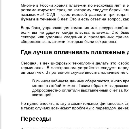
Многие в России хранят платежки по несколько лет, и 
регламентируется срок, по которому следует беречь эт
называемый СИД – срок исковой давности три года.
бумаги в течение 3 лет.
Это и есть ответ на вопрос, ка
Ведь банк, управляющая компания или ресурсоснабжаю
если вы не дадите свидетельства платежа. Это быва
секторе или утеряны сведения о проведенных транзак
сбереженные платежки, которые были сохранены.
Где лучше оплачивать платежные
Сегодня, в век цифровых технологий делать это своб
терминалах. В электронном устройстве следует пере
автомат чек. В противном случае вносить наличные не ст
В личном кабинете данные сберегаются много вре
можно в любой момент. Таким образом вы докажет
добросовестно оплатили выставленный счет за К
квитанций.
Не нужно вносить плату в сомнительных финансовых стр
в таких случаях возникают проблемы с переводом денег.
Переезды