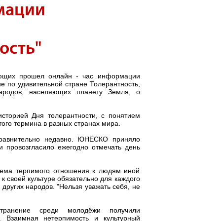
мации
ость"
ющих прошел онлайн - час информации
е по удивительной стране Толерантность,
ародов, населяющих планету Земля, о
историей Дня толерантности, с понятием
ого термина в разных странах мира.
сравнительно недавно. ЮНЕСКО приняло
и провозгласило ежегодно отмечать день
лема терпимого отношения к людям иной
 к своей культуре обязательно для каждого
 других народов. "Нельзя уважать себя, не
транение среди молодёжи получили
ь. Взаимная нетерпимость и культурный