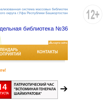
ализованная система массовых библиотек
кого округа г.Уфа Республики Башкортостан
дельная библиотека №36
карта сайта
ЛЕНДАРЬ
КОНТАКТЫ
ОПРИЯТИЙ
те!
ПАТРИОТИЧЕСКИЙ ЧАС
БЕСЕДА “
14
21
“ВСПОМИНАЯ ГЕНЕРАЛА
ПРОФЕСС
ГУСТА
АВГУСТА
ШАЙМУРАТОВА”
ВСЕ ПРО
ВАЖНЫ”