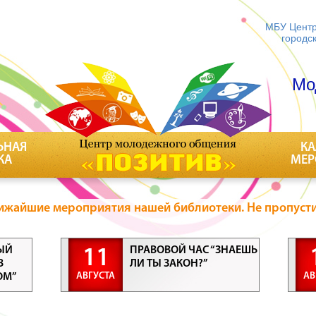
МБУ Центр
городс
Мо
ЬНАЯ
КА
КА
МЕР
ижайшие мероприятия нашей библиотеки. Не пропусти
ЫЙ
ПРАВОВОЙ ЧАС “ЗНАЕШЬ
11
В
ЛИ ТЫ ЗАКОН?”
АВГУСТА
АВ
ОМ”