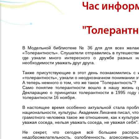
Час инфор
"Толерантн
В Модельной библиотеке № 36 для для всех жела
«Толерантность». Слушатели отправились в путешестви
где узнали много интересного о дружбе разных н
необходимости уважать друг друга.
Также присутствующие в этот день познакомились с 
«толерантность», узнали о неоднозначном понимании эт
А теперь немного о том, что же такое "Толерантность"?
Само понятие толерантности вошло в нашу жизнь 
Декларацию о принципах толерантности в 1995 году 
толерантности 16 ноября.
В настоящее время особенно актуальной стала проб
национальности, культуры. Академик Лихачев писал, что
грамотного человека такое же отношение, как к культуре
уважая соседа, нельзя уважать соседа, не уважая себя".
Не секрет, что сегодня всё большее распрос
недоброжелательность, озлобленность, агрессивност