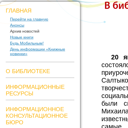
В би
ГЛАВНАЯ
Перейти на главную
Анонсы
Архив новостей
Новые книги
Будь Мобильным!
День информации «Книжные
новинки»
20 я
состоял
О БИБЛИОТЕКЕ
приуроч
Салтык
ИНФОРМАЦИОННЫЕ
творчес
РЕСУРСЫ
социаль
были с
ИНФОРМАЦИОННОЕ
Михаил
КОНСУЛЬТАЦИОННОЕ
известн
БЮРО
самые 