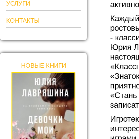
активно
УСЛУГИ
Каждый
КОНТАКТЫ
ростов
- класс
Юрия Л
настоя
«Класс
НОВЫЕ КНИГИ
«Знаток
приятно
«Стань 
записат
Игротек
интере
играми 