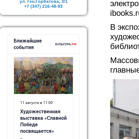
ул. Ген.Горбатова, 3/1
электр
+7 (347)
216-48-93
ibooks.
В эксп
художе
библио
Массов
главные