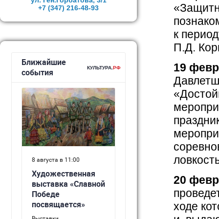
ул. Ген.Горбатова, 3/1
«Защитн
+7 (347)
216-48-93
познако
к период
П.Д. Кор
19 февр
Давлетши
«Достой
меропри
праздни
меропри
соревнов
ловкость
20
февр
проведе
ходе кот