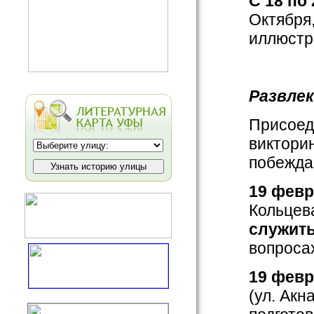
С 18 по
Октября,
иллюстр
Развле
Присоеди
викторин
побежда
19
февр
Кольцев
служит
вопросах
19
февр
(ул. Акн