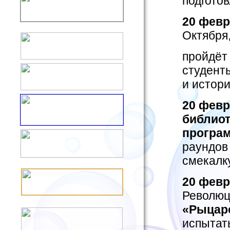
подгото
20
февр
Октября,
пройдё
студент
и истор
20
февр
библиот
програ
раундов
смекалку
20
февр
Революц
«Рыцар
испытать