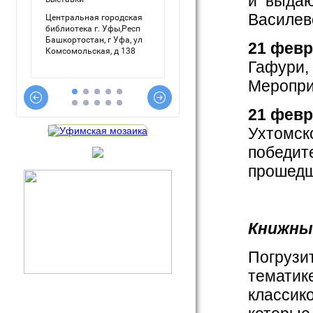
и выдаю
Василевс
21
февр
Гафури, 
Меропри
21
фев
Ухтомск
победит
прошедш
Книжны
Погрузи
тематик
классико