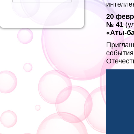
интелле
20
февр
№
41
(ул
«
Аты-б
Приглаш
события
Отечест