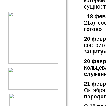
которые
сущност
18
фев
21а) со
готов»
.
20
февр
состоит
защиту
20 февр
Кольцева
служени
21
февр
Октября
передов