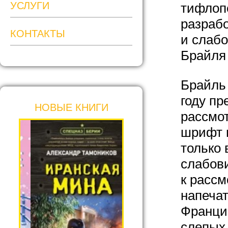
УСЛУГИ
тифлопе
разраб
КОНТАКТЫ
и слаб
Брайля 
Брайль 
году п
НОВЫЕ КНИГИ
рассмот
шрифт 
только 
слабов
к рассм
напеча
Франции
слепых 