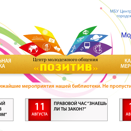
МБУ Центр
городс
Мо
ЬНАЯ
КА
КА
МЕР
ижайшие мероприятия нашей библиотеки. Не пропусти
ЫЙ
ПРАВОВОЙ ЧАС “ЗНАЕШЬ
11
В
ЛИ ТЫ ЗАКОН?”
АВГУСТА
АВ
ОМ”