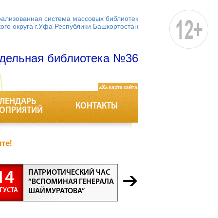
ализованная система массовых библиотек
кого округа г.Уфа Республики Башкортостан
дельная библиотека №36
карта сайта
ЛЕНДАРЬ
КОНТАКТЫ
ОПРИЯТИЙ
те!
ПАТРИОТИЧЕСКИЙ ЧАС
БЕСЕДА “
14
21
“ВСПОМИНАЯ ГЕНЕРАЛА
ПРОФЕСС
ГУСТА
АВГУСТА
ШАЙМУРАТОВА”
ВСЕ ПРО
ВАЖНЫ”