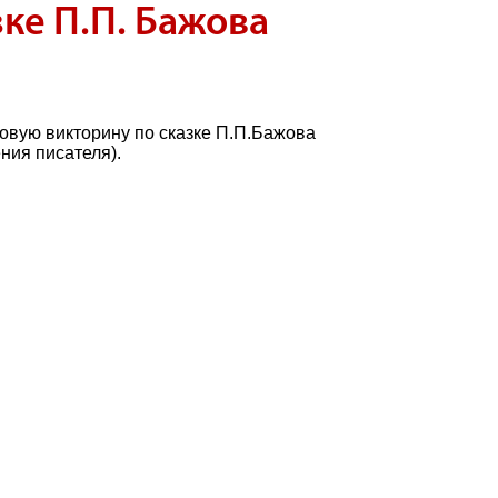
зке П.П. Бажова
»
овую викторину по сказке П.П.Бажова
ния писателя).