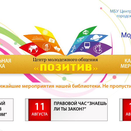
МБУ Центр
городс
Мо
ЬНАЯ
КА
КА
МЕР
ижайшие мероприятия нашей библиотеки. Не пропусти
ЫЙ
ПРАВОВОЙ ЧАС “ЗНАЕШЬ
11
В
ЛИ ТЫ ЗАКОН?”
АВГУСТА
АВ
ОМ”