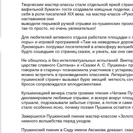
Творческие мастер-классы стали отдельной яркой стра
вафельной бумаги» гости создавали изящные поделки, 
себя в роли писателей XIX века: на мастер-классе «Рук
наставников они
выводили перьевой ручкой отрывки из пушкинских произ
так-то просто, но очень увлекательно!
Для любителей активного отдыха работали площадки с
поры» и игровой программой «Там на неведомых дорож
Лукоморья» погружал посетителей в атмосферу волшебс
будто сошедшие со страниц сказок, и узнать, как они св
Не обошлось и без интеллектуальных испытаний. Викто
царстве славного Салтана» и «Сказки А. С. Пушкина» пр
говорили в старину» познакомила участников с устаре
можно встретить в произведениях классиков. Литерату
пушкинской стране» вызывал бурю эмоций: меткость соч
бросок сопровождался аплодисментами.
Кульминацией вечера стали громкие чтения «Читаем Пу
декламировали любимые отрывки, и вскоре вокруг пло
слушали, подсказывали забытые строки, а потом и сами
стало особенно ясно, почему поэзия Пушкина остаётся 
Завершился Пушкинский пикник мастер-классом «Золота
немного волшебства перед уходом.
Пушкинский пикник в Саду имени Аксакова доказал: сказк