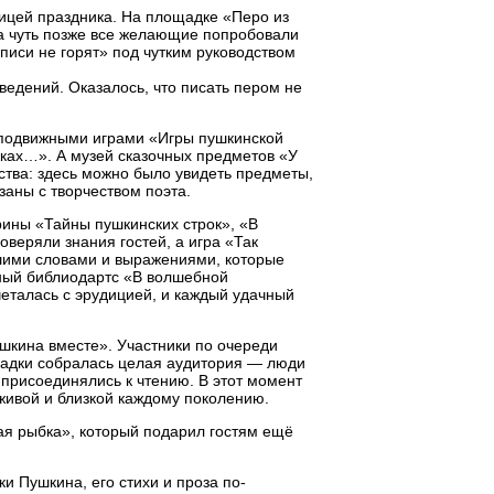
ницей праздника. На площадке «Перо из
а чуть позже все желающие попробовали
описи не горят» под чутким руководством
ведений. Оказалось, что писать пером не
 подвижными играми «Игры пушкинской
ках…». А музей сказочных предметов «У
тва: здесь можно было увидеть предметы,
язаны с творчеством поэта.
рины «Тайны пушкинских строк», «В
оверяли знания гостей, а игра «Так
вшими словами и выражениями, которые
рный библиодартс «В волшебной
еталась с эрудицией, и каждый удачный
шкина вместе». Участники по очереди
щадки собралась целая аудитория — люди
 присоединялись к чтению. В этот момент
живой и близкой каждому поколению.
я рыбка», который подарил гостям ещё
и Пушкина, его стихи и проза по-