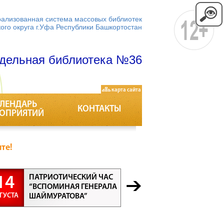
ализованная система массовых библиотек
кого округа г.Уфа Республики Башкортостан
дельная библиотека №36
карта сайта
ЛЕНДАРЬ
КОНТАКТЫ
ОПРИЯТИЙ
те!
ПАТРИОТИЧЕСКИЙ ЧАС
БЕСЕДА “
14
21
“ВСПОМИНАЯ ГЕНЕРАЛА
ПРОФЕСС
ГУСТА
АВГУСТА
ШАЙМУРАТОВА”
ВСЕ ПРО
ВАЖНЫ”