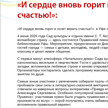
«И сердце вновь горит 
счастью!»:
«И сердце вновь горит и хочет верить счастью!»: в Уфе
4 июня 2026 года Сад культуры и отдыха имени С. Т. А
волшебную страну — здесь состоялся Пушкинский пикн
библиотеками Уфы. Мероприятие, приуроченное ко Дню 
гостей города — семьи с детьми, молодёжь, людей стар
классику и ценит живое общение.
С первых минут атмосфера «Читального дома» Сада куль
наполнилась весельем и творчеством. Гости с удовольст
загадки, вспоминали любимые строки и заново открывал
Организаторы постарались сделать программу максима
занятие по душе.
Самые юные участники с увлечением собирали пазлы «С
пробовали свои силы в литературно-сказочной виктори
отвечали на каверзные вопросы интерактива «Правда и
Александра Сергеевича. Особенно популярной оказалас
Пушкина»: участникам нужно было угадать пушкинские с
произнести их вслух — порой получались очень забавные
вспоминали правильный вариант.