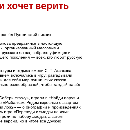
и хочет верить
 прошёл Пушкинский пикник.
ксакова превратился в настоящую
ик, организованный массовыми
русского языка, собрало уфимцев и
шего поколения — всех, кто любит русскую
туры и отдыха имени С. Т. Аксакова
вием включались в игру: разгадывали
и для себя мир пушкинских сказок.
льно разнообразной, чтобы каждый нашёл
обери сказку», играли в «Найди пару» и
не «Рыбалка». Рядом взрослые с азартом
ли ложь» — о биографии и произведениях
ь игра «Переведи с эмодзи на язык
троки по набору эмодзи, а затем
 версии, но в итоге все дружно