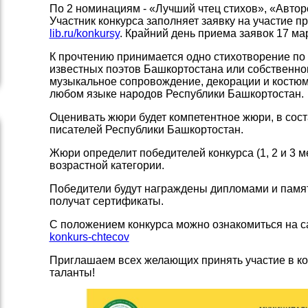
По 2 номинациям - «Лучший чтец стихов», «Автор
Участник конкурса заполняет заявку на участие п
lib.ru/konkursy
. Крайний день приема заявок 17 мар
К прочтению принимается одно стихотворение по 
известных поэтов Башкортостана или собственно
музыкальное сопровождение, декорации и костюм
любом языке народов Республики Башкортостан.
Оценивать жюри будет компетентное жюри, в сост
писателей Республики Башкортостан.
Жюри определит победителей конкурса (1, 2 и 3 м
возрастной категории.
Победители будут награждены дипломами и памят
получат сертификаты.
С положением конкурса можно ознакомиться на 
konkurs-chtecov
Приглашаем всех желающих принять участие в ко
таланты!