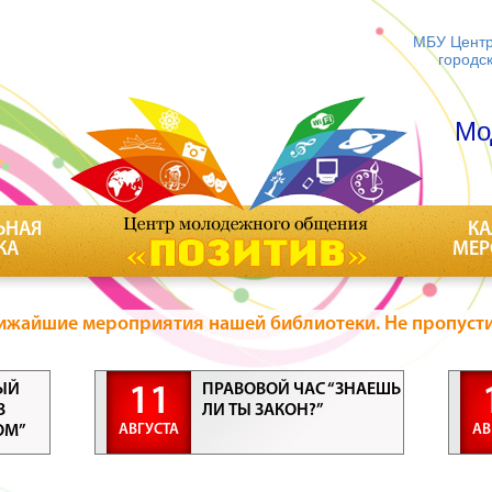
МБУ Центр
городс
Мо
ЬНАЯ
КА
КА
МЕР
ижайшие мероприятия нашей библиотеки. Не пропусти
ЫЙ
ПРАВОВОЙ ЧАС “ЗНАЕШЬ
11
В
ЛИ ТЫ ЗАКОН?”
АВГУСТА
АВ
ОМ”