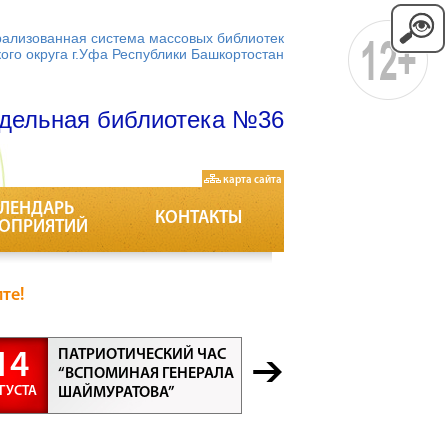
ализованная система массовых библиотек
кого округа г.Уфа Республики Башкортостан
дельная библиотека №36
карта сайта
ЛЕНДАРЬ
КОНТАКТЫ
ОПРИЯТИЙ
те!
ПАТРИОТИЧЕСКИЙ ЧАС
БЕСЕДА “
14
21
“ВСПОМИНАЯ ГЕНЕРАЛА
ПРОФЕСС
ГУСТА
АВГУСТА
ШАЙМУРАТОВА”
ВСЕ ПРО
ВАЖНЫ”