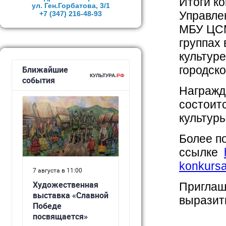
Итоги к
ул. Ген.Горбатова, 3/1
Управлен
+7 (347)
216-48-93
МБУ ЦСМ
группах
культуре
городск
Награжд
состоитс
культуры
Более п
ссылке
konkursa
Приглаш
выразить