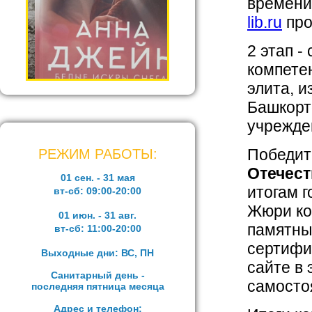
времени
lib.ru
про
2 этап -
компетен
элита, 
Башкорт
учрежде
Победит
РЕЖИМ РАБОТЫ:
Отечест
01 сен. - 31 мая
итогам г
вт-сб:
09:00-20:00
Жюри ко
01 июн. - 31 авг.
памятны
вт-сб:
11:00-20:00
сертифи
Выходные дни: ВС, ПН
сайте в
Санитарный день -
самосто
последняя пятница месяца
Адрес и телефон: