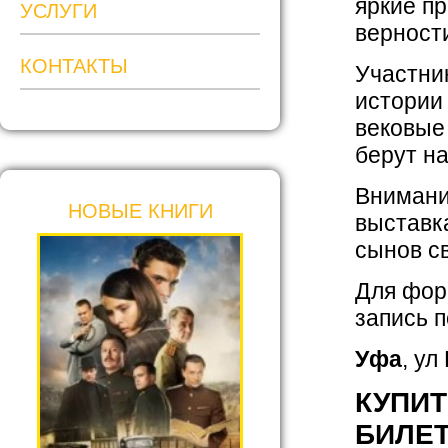
яркие пр
УСЛУГИ
верности
КОНТАКТЫ
Участни
истории
вековые
берут на
Внимани
НОВЫЕ КНИГИ
выставк
сынов св
Для фор
запись п
Уфа
, ул
КУПИ
БИЛЕ