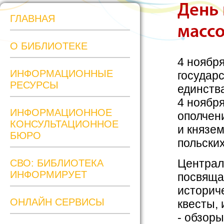
День 
ГЛАВНАЯ
масс
О БИБЛИОТЕКЕ
4 ноябр
ИНФОРМАЦИОННЫЕ
государ
РЕСУРСЫ
единства
4 ноября
ИНФОРМАЦИОННОЕ
ополчен
КОНСУЛЬТАЦИОННОЕ
и князе
БЮРО
польски
Централ
СВО: БИБЛИОТЕКА
ИНФОРМИРУЕТ
посвяща
историче
ОНЛАЙН СЕРВИСЫ
квесты,
- обзоры