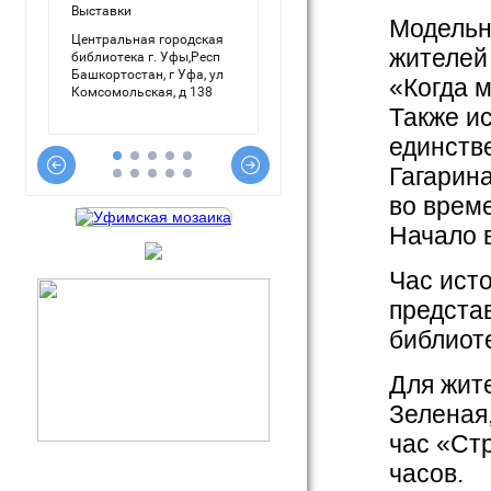
Модельна
жителей
«Когда 
Также и
единстве
Гагарина
во врем
Начало в
Час ист
предста
библиот
Для жит
Зеленая
час «Стр
часов.