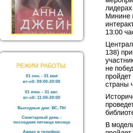
меропри
лидерах
Минине 
интеракт
13:00 ча
Централ
138) пр
участни
РЕЖИМ РАБОТЫ:
не побед
пройдет
01 сен. - 31 мая
вт-сб:
09:00-20:00
страны ч
01 июн. - 31 авг.
Историч
вт-сб:
11:00-20:00
проведе
Выходные дни: ВС, ПН
библиоте
Санитарный день -
последняя пятница месяца
В модель
пройдет
Адрес и телефон: