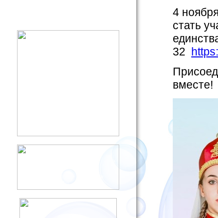
4 ноябр
стать у
единств
32
https:
Присоед
вместе!