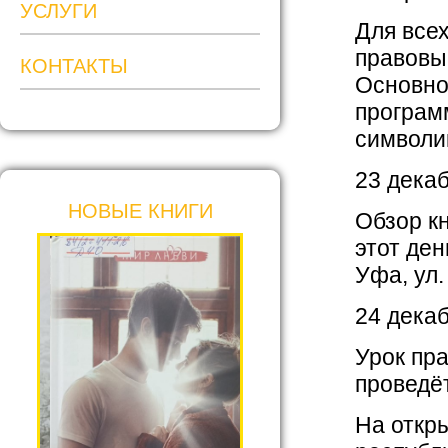
УСЛУГИ
Для все
правовы
КОНТАКТЫ
Основно
програм
символи
23 дека
НОВЫЕ КНИГИ
Обзор кн
этот ден
Уфа, ул.
24 дека
Урок пр
проведёт
На откр