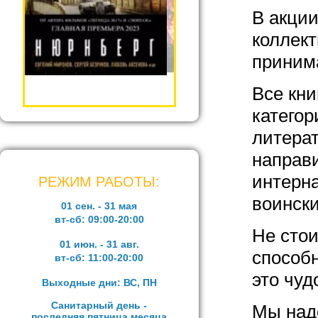
В акции
коллект
приним
Все кни
категор
литерат
направ
интерн
РЕЖИМ РАБОТЫ:
воински
01 сен. - 31 мая
вт-сб:
09:00-20:00
Не стои
01 июн. - 31 авг.
способ
вт-сб:
11:00-20:00
это чу
Выходные дни: ВС, ПН
Санитарный день -
Мы наде
последняя пятница месяца