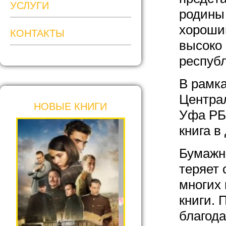
УСЛУГИ
родины 
хороший
КОНТАКТЫ
высоко 
респуб
В рамк
Централ
НОВЫЕ КНИГИ
Уфа РБ
книга в
Бумажна
теряет 
многих 
книги. 
благода