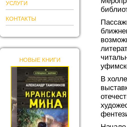
Меропри
УСЛУГИ
библио
КОНТАКТЫ
Пассаж
ближне
возможн
литерат
читальн
НОВЫЕ КНИГИ
уфимско
В холле
выставк
отечес
художес
фентези
Начало 