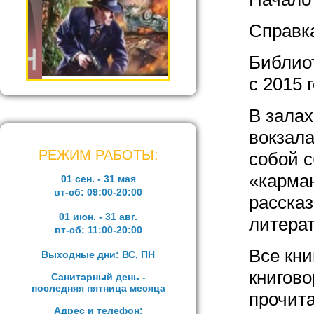
Справк
Библиот
с 2015 
В зала
вокзала
РЕЖИМ РАБОТЫ:
собой 
«карма
01 сен. - 31 мая
вт-сб:
09:00-20:00
расска
01 июн. - 31 авг.
литерат
вт-сб:
11:00-20:00
Все кни
Выходные дни: ВС, ПН
книгов
Санитарный день -
последняя пятница месяца
прочита
Адрес и телефон: