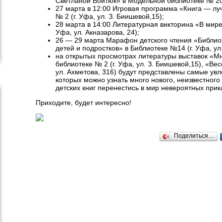
Светланой Войтюк» в Модельной библиотеке № 20 (
27 марта в 12:00 Игровая программа «Книга — лу
№ 2 (г. Уфа, ул. З. Биишевой,15);
28 марта в 14:00 Литературная викторина «В мире
Уфа, ул. Акназарова, 24);
26 — 29 марта Марафон детского чтения «Библио
детей и подростков» в Библиотеке №14 (г. Уфа, ул.
на открытых просмотрах литературы выставок «Мн
библиотеке № 2 (г. Уфа, ул. З. Биишевой,15), «Ве
ул. Ахметова, 316) будут представлены самые увл
которых можно узнать много нового, неизвестного
детских книг перенестись в мир невероятных при
Приходите, будет интересно!
Поделиться…