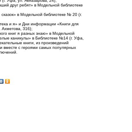
г. Уфа, ул. Акназарова, 24);
чший друг ребят» в Модельной библиотеке
 сказок» в Модельной библиотеке № 20 (г.
тека и я» и Дни информации «Книги для
 Ахметова, 316);
ого книг я разных знаю» в Модельной
селые каникулы» в Библиотеке №14 (г. Уфа,
екательные книги, из произведений
 и вместе с героями самых популярных
ключений.