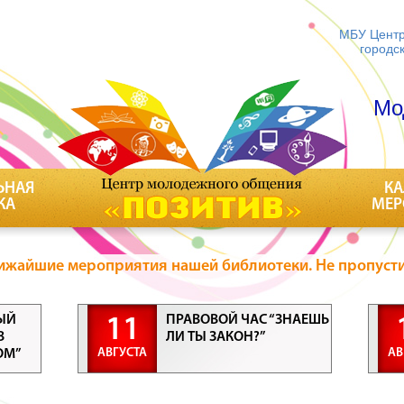
МБУ Центр
городс
Мо
ЬНАЯ
КА
КА
МЕР
ижайшие мероприятия нашей библиотеки. Не пропусти
ЫЙ
ПРАВОВОЙ ЧАС “ЗНАЕШЬ
11
В
ЛИ ТЫ ЗАКОН?”
АВГУСТА
АВ
ОМ”