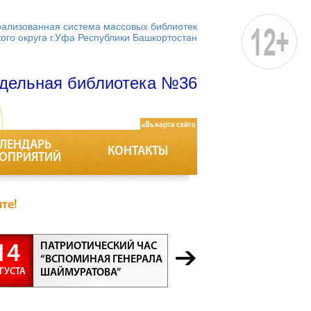
ализованная система массовых библиотек
кого округа г.Уфа Республики Башкортостан
дельная библиотека №36
карта сайта
ЛЕНДАРЬ
КОНТАКТЫ
ОПРИЯТИЙ
те!
ПАТРИОТИЧЕСКИЙ ЧАС
БЕСЕДА “
14
21
“ВСПОМИНАЯ ГЕНЕРАЛА
ПРОФЕСС
ГУСТА
АВГУСТА
ШАЙМУРАТОВА”
ВСЕ ПРО
ВАЖНЫ”