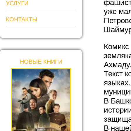
фашистс
УСЛУГИ
уже ма
КОНТАКТЫ
Петров
Шаймур
Комикс
земляк
НОВЫЕ КНИГИ
Ахмаду
Текст к
языках
муници
В Башко
истории
защища
В наше