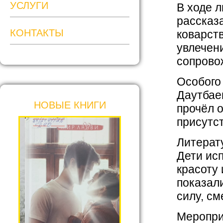
УСЛУГИ
В ходе л
рассказ
КОНТАКТЫ
коварст
увлечен
сопрово
Особого
Даутбае
НОВЫЕ КНИГИ
прочёл о
присутс
Литерат
Дети ис
красоту
показал
силу, см
Меропри