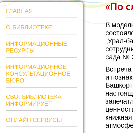
«По с
ГЛАВНАЯ
В модел
О БИБЛИОТЕКЕ
состоял
„Урал‑б
ИНФОРМАЦИОННЫЕ
сотрудн
РЕСУРСЫ
сада № 
ИНФОРМАЦИОННОЕ
Встреча
КОНСУЛЬТАЦИОННОЕ
и позна
БЮРО
Башкорт
настоящ
СВО: БИБЛИОТЕКА
запечат
ИНФОРМИРУЕТ
ценност
книжная
ОНЛАЙН СЕРВИСЫ
атмосфе