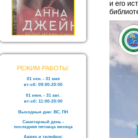
и его и
библиот
РЕЖИМ РАБОТЫ:
01 сен. - 31 мая
вт-сб:
09:00-20:00
01 июн. - 31 авг.
вт-сб:
11:00-20:00
Выходные дни: ВС, ПН
Санитарный день -
последняя пятница месяца
Адрес и телефон: