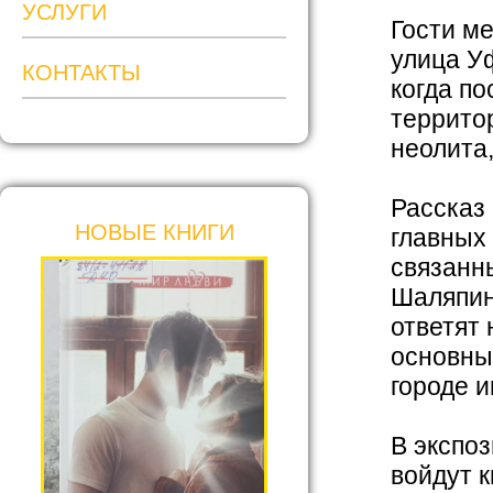
УСЛУГИ
Гости ме
улица У
КОНТАКТЫ
когда по
террито
неолита,
Рассказ
НОВЫЕ КНИГИ
главных
связанны
Шаляпин
ответят
основны
городе 
В экспо
войдут 