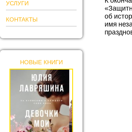
К оконч
УСЛУГИ
«Защитн
об истор
КОНТАКТЫ
имя нез
празднов
НОВЫЕ КНИГИ