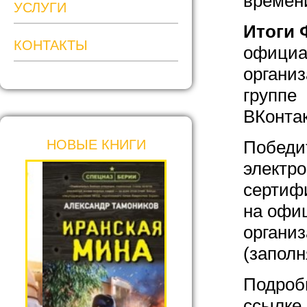
времен
УСЛУГИ
Итоги 
КОНТАКТЫ
официа
органи
группе
ВКонта
НОВЫЕ КНИГИ
Победи
электро
сертифи
на офи
органи
(заполн
Подроб
ссылк