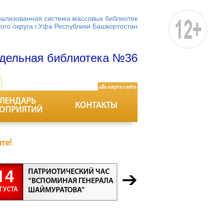
ализованная система массовых библиотек
кого округа г.Уфа Республики Башкортостан
дельная библиотека №36
карта сайта
ЛЕНДАРЬ
КОНТАКТЫ
ОПРИЯТИЙ
те!
ПАТРИОТИЧЕСКИЙ ЧАС
БЕСЕДА “
14
21
“ВСПОМИНАЯ ГЕНЕРАЛА
ПРОФЕСС
ГУСТА
АВГУСТА
ШАЙМУРАТОВА”
ВСЕ ПРО
ВАЖНЫ”