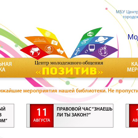
МБУ Центр
городс
Мо
ЬНАЯ
КА
КА
МЕР
ижайшие мероприятия нашей библиотеки. Не пропусти
ЫЙ
ПРАВОВОЙ ЧАС “ЗНАЕШЬ
11
В
ЛИ ТЫ ЗАКОН?”
АВГУСТА
АВ
ОМ”