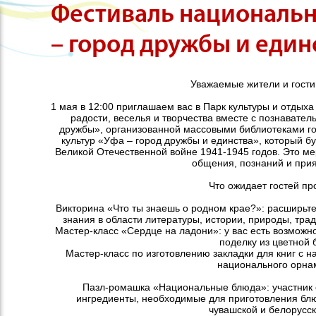
Фестиваль национальн
– город дружбы и един
Уважаемые жители и гости
1 мая в 12:00 приглашаем вас в Парк культуры и отдых
радости, веселья и творчества вместе с познавате
дружбы», организованной массовыми библиотеками г
культур «Уфа – город дружбы и единства», который 
Великой Отечественной войне 1941-1945 годов. Это м
общения, познаний и прия
Что ожидает гостей п
Викторина «Что ты знаешь о родном крае?»: расширьт
знания в области литературы, истории, природы, трад
Мастер-класс «Сердце на ладони»: у вас есть возможн
поделку из цветной 
Мастер-класс по изготовлению закладки для книг с
национального орна
Пазл-ромашка «Национальные блюда»: участник 
ингредиенты, необходимые для приготовления блюд
чувашской и белорусск