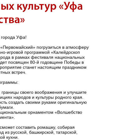
ых культур «Уфа
ства»
 города Уфа!
а «Первомайский» погрузиться в атмосферу
льно-игровой программой «Калейдоскоп
орода в рамках фестиваля национальных
будет посвящен 80-й годовщине Победы в
ероприятие станет настоящим праздником
тных встреч.
рограммы:
е границы своего воображения и улучшите
ициях народов и культуры родного края.
ость создать своими руками оригинальную
бумаги.
 национальным орнаментом «Волшебство
мента».
сможет составить ромашку, собирая
 из русской, башкирской, татарской,
ой кухни.