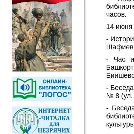
библиот
часов.
14 июня
- Истори
Шафиева,
- Час 
Башкор
Биишевой
- Бесед
№ 8 (ул.
- Бесед
библио
культуры