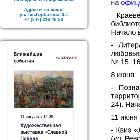
на
офиц
Адрес и телефон:
- Краев
ул. Ген.Горбатова, 3/1
+7 (347)
216-48-93
библио
Начало в
- Лите
любовью
№ 15, 16
8 июня
- Позн
террито
24). Нач
11 июня
- Квиз 
(ул. Рев