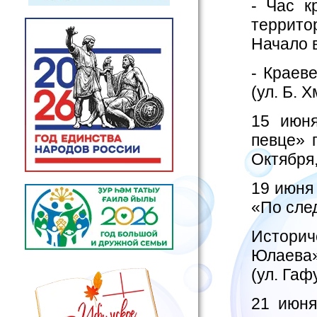
- Час к
террито
Начало в
- Краев
(ул. Б. 
15 июня
певце» 
Октября,
19 июня 
«По сле
Историч
Юлаева»
(ул. Гаф
21 июня