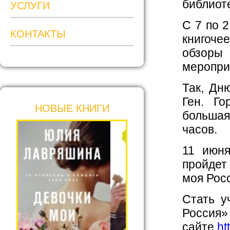
библиоте
УСЛУГИ
С 7 по 
КОНТАКТЫ
книгоче
обзоры
меропри
Так, Дн
Ген. Го
НОВЫЕ КНИГИ
большая
часов.
11 июня
пройдет
моя Росс
Стать у
Росси
сайте
ht