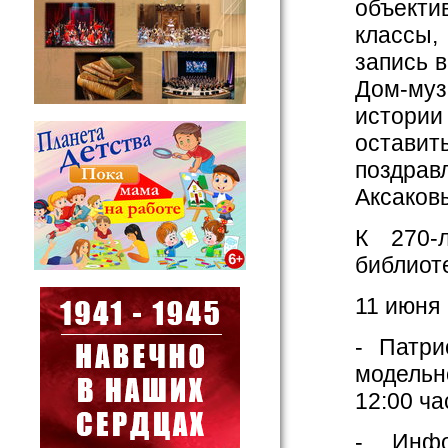
объекти
классы,
запись 
Дом-муз
истории
остав
поздрав
Аксаков
К 270-
библиот
11 июня
- Патри
модельн
12:00 ча
- Инфо