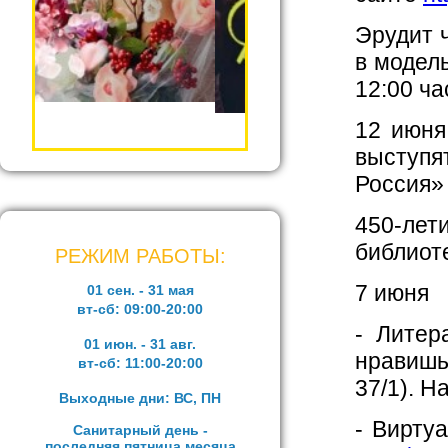
Эрудит ч
в модель
12:00 ча
12 июня
выступя
Россия» 
450-ле
библиот
РЕЖИМ РАБОТЫ:
7 июня
01 сен. - 31 мая
вт-сб:
09:00-20:00
- Литер
01 июн. - 31 авг.
нравишь
вт-сб:
11:00-20:00
37/1). Н
Выходные дни: ВС, ПН
- Вирту
Санитарный день -
последняя пятница месяца