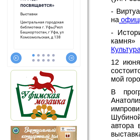
- Вирту
на
офици
- Истор
камня»
Культур
12 июня
состоит
мой горо
В прог
Анатол
импров
Шубино
автора 
выстав