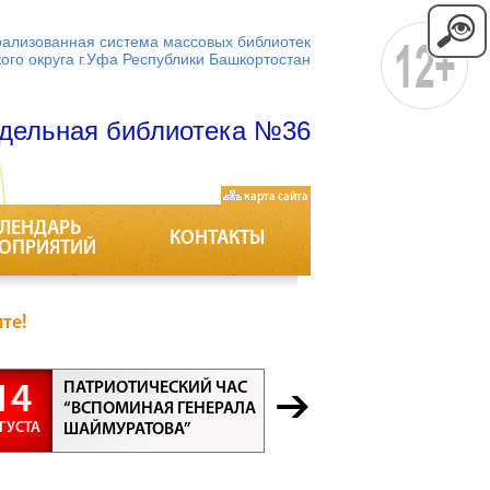
ализованная система массовых библиотек
кого округа г.Уфа Республики Башкортостан
дельная библиотека №36
карта сайта
ЛЕНДАРЬ
КОНТАКТЫ
ОПРИЯТИЙ
те!
ПАТРИОТИЧЕСКИЙ ЧАС
БЕСЕДА “
14
21
“ВСПОМИНАЯ ГЕНЕРАЛА
ПРОФЕСС
ГУСТА
АВГУСТА
ШАЙМУРАТОВА”
ВСЕ ПРО
ВАЖНЫ”