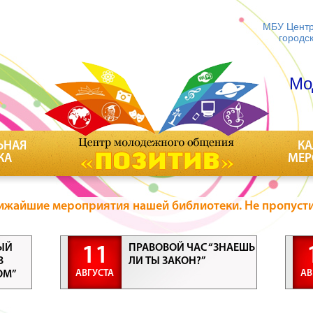
МБУ Центр
городс
Мо
ЬНАЯ
КА
КА
МЕР
ижайшие мероприятия нашей библиотеки. Не пропусти
ЫЙ
ПРАВОВОЙ ЧАС “ЗНАЕШЬ
11
В
ЛИ ТЫ ЗАКОН?”
АВГУСТА
АВ
ОМ”